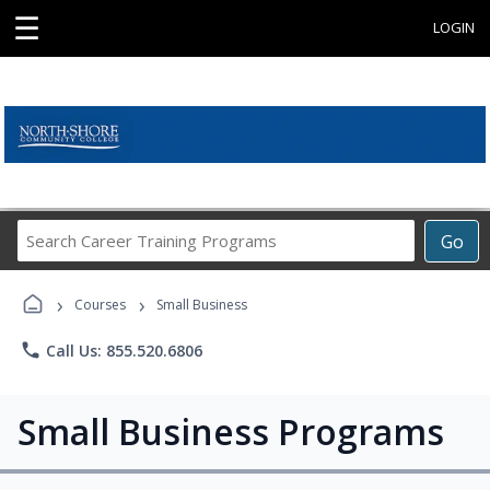
☰
LOGIN
Search
Go
Career
Training
›
›
Programs
Courses
Small Business
phone
Call Us: 855.520.6806
Small Business Programs